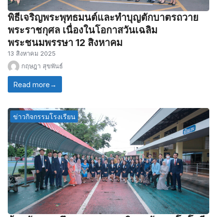
พิธีเจริญพระพุทธมนต์และทำบุญตักบาตรถวาย
พระราชกุศล เนื่องในโอกาสวันเฉลิม
พระชนมพรรษา 12 สิงหาคม
13 สิงหาคม 2025
กฤษฎา สุขพันธ์
Read more
→
ข่าวกิจกรรมโรงเรียน