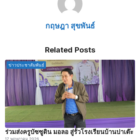
กฤษฎา สุขพันธ์
Related Posts
ข่าวประชาสัมพันธ์
ร่วมส่งครูบัซซูดิน มอลอ สู่รั้วโรงเรียนบ้านปาเต๊ะ
17 พฤษภาคม 2026